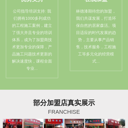
公司指导培训支持: 我
林德漆期待您的加盟，
们拥有1000多列成功
我们共谋发展，打造环
的工程施工案例，建立
保自然的居家森活。项
了强大并且专业的培训
目适应的时代发展的趋
体系，成为了加盟商技
势，主要从事产品销
术更加专业的保障，产
售，技术服务，工程施
品施工问题技术更新的
工等多元化的经营模
解决速度快，课程全面
式...
专业...
部分加盟店真实展示
FRANCHISE