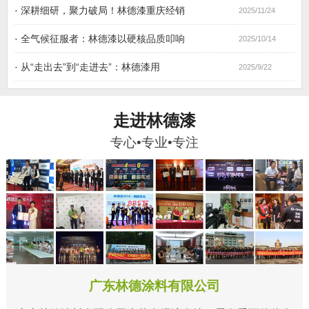
·
深耕细研，聚力破局！林德漆重庆经销
2025/11/24
·
全气候征服者：林德漆以硬核品质叩响
2025/10/14
·
从“走出去”到“走进去”：林德漆用
2025/9/22
走进林德漆
专心•专业•专注
广东林德涂料有限公司