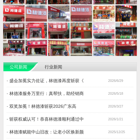
公司新闻
行业新闻
·
盛会加冕实力佐证，林德漆再度斩获《
2026/6/29
·
林德漆服务万里行：真帮扶，助经销商
2026/5/18
·
双奖加冕！林德漆斩获2026广东高
2026/3/27
·
斩获权威认可！恭喜林德漆顺利通过中
2026/1/21
·
林德漆赋能中山旧改：让老小区焕新颜
2025/12/25