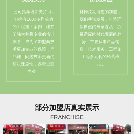
公司指导培训支持: 我
林德漆期待您的加盟，
们拥有1000多列成功
我们共谋发展，打造环
的工程施工案例，建立
保自然的居家森活。项
了强大并且专业的培训
目适应的时代发展的趋
体系，成为了加盟商技
势，主要从事产品销
术更加专业的保障，产
售，技术服务，工程施
品施工问题技术更新的
工等多元化的经营模
解决速度快，课程全面
式...
专业...
部分加盟店真实展示
FRANCHISE