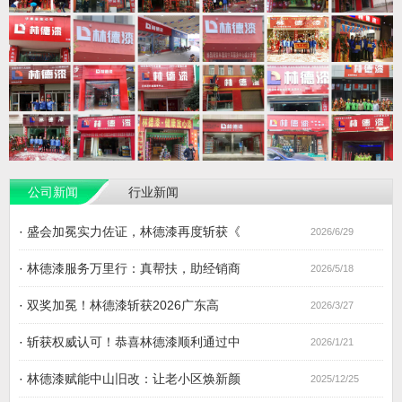
公司新闻
行业新闻
·
盛会加冕实力佐证，林德漆再度斩获《
2026/6/29
·
林德漆服务万里行：真帮扶，助经销商
2026/5/18
·
双奖加冕！林德漆斩获2026广东高
2026/3/27
·
斩获权威认可！恭喜林德漆顺利通过中
2026/1/21
·
林德漆赋能中山旧改：让老小区焕新颜
2025/12/25