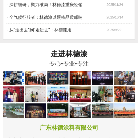
·
深耕细研，聚力破局！林德漆重庆经销
2025/11/24
·
全气候征服者：林德漆以硬核品质叩响
2025/10/14
·
从“走出去”到“走进去”：林德漆用
2025/9/22
走进林德漆
专心•专业•专注
广东林德涂料有限公司