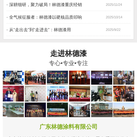
·
深耕细研，聚力破局！林德漆重庆经销
2025/11/24
·
全气候征服者：林德漆以硬核品质叩响
2025/10/14
·
从“走出去”到“走进去”：林德漆用
2025/9/22
走进林德漆
专心•专业•专注
广东林德涂料有限公司