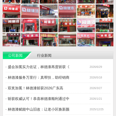
公司新闻
行业新闻
·
盛会加冕实力佐证，林德漆再度斩获《
2026/6/29
·
林德漆服务万里行：真帮扶，助经销商
2026/5/18
·
双奖加冕！林德漆斩获2026广东高
2026/3/27
·
斩获权威认可！恭喜林德漆顺利通过中
2026/1/21
·
林德漆赋能中山旧改：让老小区焕新颜
2025/12/25