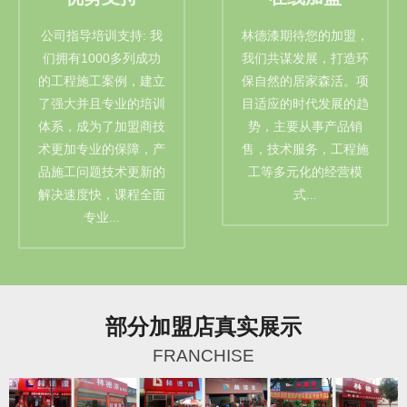
公司指导培训支持: 我
林德漆期待您的加盟，
们拥有1000多列成功
我们共谋发展，打造环
的工程施工案例，建立
保自然的居家森活。项
了强大并且专业的培训
目适应的时代发展的趋
体系，成为了加盟商技
势，主要从事产品销
术更加专业的保障，产
售，技术服务，工程施
品施工问题技术更新的
工等多元化的经营模
解决速度快，课程全面
式...
专业...
部分加盟店真实展示
FRANCHISE