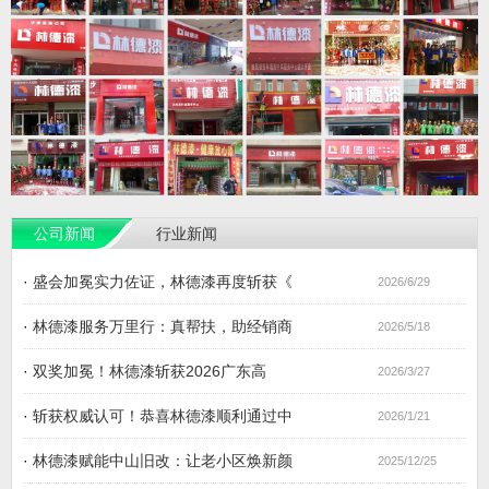
公司新闻
行业新闻
·
盛会加冕实力佐证，林德漆再度斩获《
2026/6/29
·
林德漆服务万里行：真帮扶，助经销商
2026/5/18
·
双奖加冕！林德漆斩获2026广东高
2026/3/27
·
斩获权威认可！恭喜林德漆顺利通过中
2026/1/21
·
林德漆赋能中山旧改：让老小区焕新颜
2025/12/25