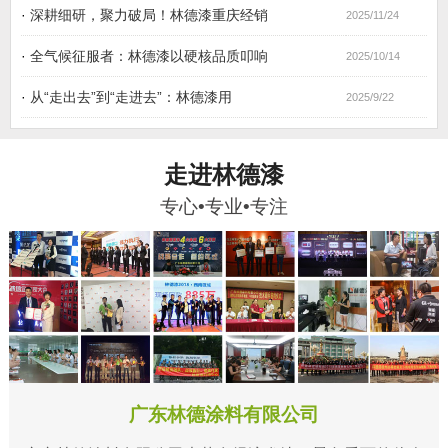
·
深耕细研，聚力破局！林德漆重庆经销
2025/11/24
·
全气候征服者：林德漆以硬核品质叩响
2025/10/14
·
从“走出去”到“走进去”：林德漆用
2025/9/22
走进林德漆
专心•专业•专注
广东林德涂料有限公司