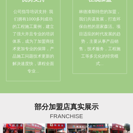
公司指导培训支持: 我
林德漆期待您的加盟，
们拥有1000多列成功
我们共谋发展，打造环
的工程施工案例，建立
保自然的居家森活。项
了强大并且专业的培训
目适应的时代发展的趋
体系，成为了加盟商技
势，主要从事产品销
术更加专业的保障，产
售，技术服务，工程施
品施工问题技术更新的
工等多元化的经营模
解决速度快，课程全面
式...
专业...
部分加盟店真实展示
FRANCHISE