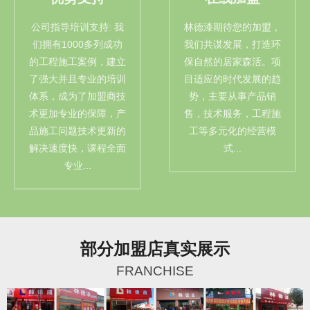
公司指导培训支持: 我
林德漆期待您的加盟，
们拥有1000多列成功
我们共谋发展，打造环
的工程施工案例，建立
保自然的居家森活。项
了强大并且专业的培训
目适应的时代发展的趋
体系，成为了加盟商技
势，主要从事产品销
术更加专业的保障，产
售，技术服务，工程施
品施工问题技术更新的
工等多元化的经营模
解决速度快，课程全面
式...
专业...
部分加盟店真实展示
FRANCHISE