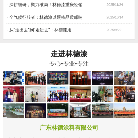
·
深耕细研，聚力破局！林德漆重庆经销
2025/11/24
·
全气候征服者：林德漆以硬核品质叩响
2025/10/14
·
从“走出去”到“走进去”：林德漆用
2025/9/22
走进林德漆
专心•专业•专注
广东林德涂料有限公司