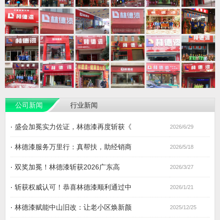
公司新闻
行业新闻
·
盛会加冕实力佐证，林德漆再度斩获《
2026/6/29
·
林德漆服务万里行：真帮扶，助经销商
2026/5/18
·
双奖加冕！林德漆斩获2026广东高
2026/3/27
·
斩获权威认可！恭喜林德漆顺利通过中
2026/1/21
·
林德漆赋能中山旧改：让老小区焕新颜
2025/12/25