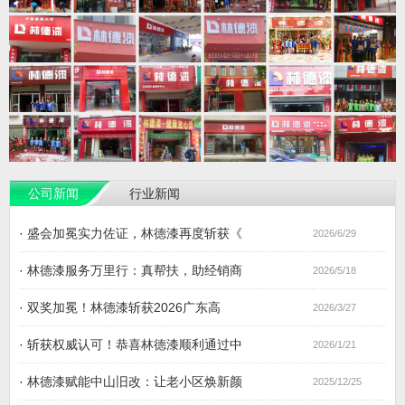
公司新闻
行业新闻
·
盛会加冕实力佐证，林德漆再度斩获《
2026/6/29
·
林德漆服务万里行：真帮扶，助经销商
2026/5/18
·
双奖加冕！林德漆斩获2026广东高
2026/3/27
·
斩获权威认可！恭喜林德漆顺利通过中
2026/1/21
·
林德漆赋能中山旧改：让老小区焕新颜
2025/12/25