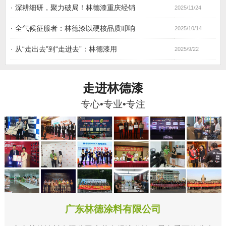
·
深耕细研，聚力破局！林德漆重庆经销
2025/11/24
·
全气候征服者：林德漆以硬核品质叩响
2025/10/14
·
从“走出去”到“走进去”：林德漆用
2025/9/22
走进林德漆
专心•专业•专注
广东林德涂料有限公司