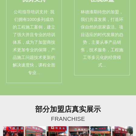
公司指导培训支持: 我
林德漆期待您的加盟，
们拥有1000多列成功
我们共谋发展，打造环
的工程施工案例，建立
保自然的居家森活。项
了强大并且专业的培训
目适应的时代发展的趋
体系，成为了加盟商技
势，主要从事产品销
术更加专业的保障，产
售，技术服务，工程施
品施工问题技术更新的
工等多元化的经营模
解决速度快，课程全面
式...
专业...
部分加盟店真实展示
FRANCHISE